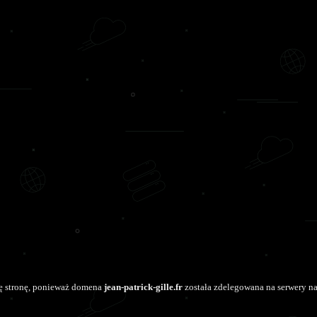
tę stronę, ponieważ domena
jean-patrick-gille.fr
została zdelegowana na serwery n